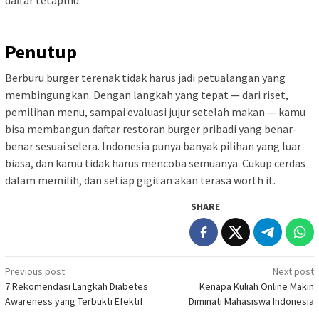
Penutup
Berburu burger terenak tidak harus jadi petualangan yang
membingungkan. Dengan langkah yang tepat — dari riset,
pemilihan menu, sampai evaluasi jujur setelah makan — kamu
bisa membangun daftar restoran burger pribadi yang benar-
benar sesuai selera. Indonesia punya banyak pilihan yang luar
biasa, dan kamu tidak harus mencoba semuanya. Cukup cerdas
dalam memilih, dan setiap gigitan akan terasa worth it.
SHARE
Post
Previous post
Next post
7 Rekomendasi Langkah Diabetes
Kenapa Kuliah Online Makin
navigation
Awareness yang Terbukti Efektif
Diminati Mahasiswa Indonesia