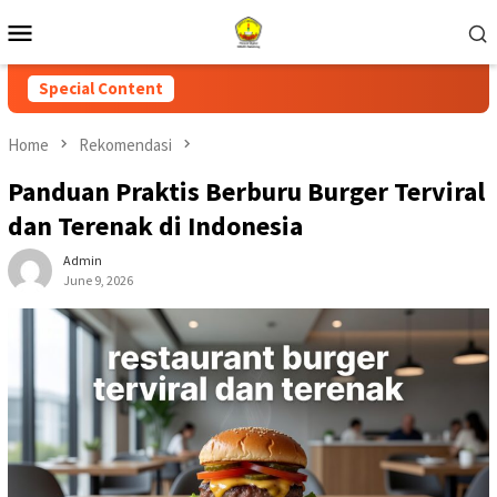
Skip
Mobile
to
Menu
content
Special Content
Home
Rekomendasi
Panduan Praktis Berburu Burger Terviral
dan Terenak di Indonesia
Admin
June 9, 2026