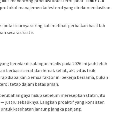
 ikut mendorong produksi kolesterol jahat.
Tidur 7–8
 protokol manajemen kolesterol yang direkomendasikan
pola tidurnya sering kali melihat perbaikan hasil lab
n secara drastis.
yang beredar di kalangan medis pada 2026 ini jauh lebih
berbasis serat dan lemak sehat, aktivitas fisik
kerap diabaikan. Semua faktor ini bekerja bersama, bukan
terol tetap dalam batas aman.
 perubahan gaya hidup sebelum meresepkan statin, itu
 — justru sebaliknya. Langkah proaktif yang konsisten
n untuk kesehatan jantung jangka panjang.