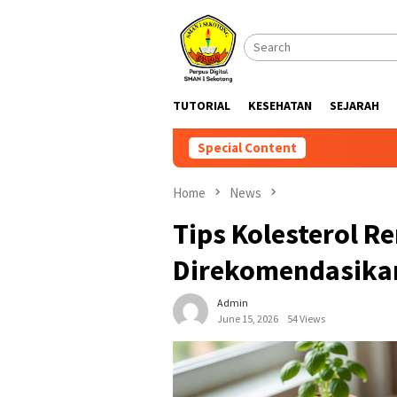
Skip
to
content
TUTORIAL
KESEHATAN
SEJARAH
Special Content
Home
News
Tips Kolesterol R
Direkomendasika
Admin
June 15, 2026
54 Views