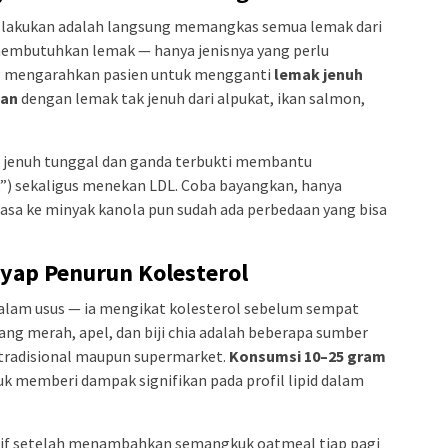
lakukan adalah langsung memangkas semua lemak dari
membutuhkan lemak — hanya jenisnya yang perlu
ing mengarahkan pasien untuk mengganti
lemak jenuh
han
dengan lemak tak jenuh dari alpukat, ikan salmon,
ak jenuh tunggal dan ganda terbukti membantu
”) sekaligus menekan LDL. Coba bayangkan, hanya
sa ke minyak kanola pun sudah ada perbedaan yang bisa
nyap Penurun Kolesterol
i dalam usus — ia mengikat kolesterol sebelum sempat
cang merah, apel, dan biji chia adalah beberapa sumber
 tradisional maupun supermarket.
Konsumsi 10–25 gram
k memberi dampak signifikan pada profil lipid dalam
tif setelah menambahkan semangkuk oatmeal tiap pagi