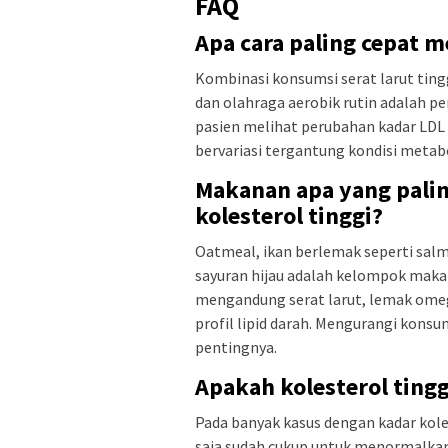
FAQ
Apa cara paling cepat m
Kombinasi konsumsi serat larut ting
dan olahraga aerobik rutin adalah pe
pasien melihat perubahan kadar LDL
bervariasi tergantung kondisi meta
Makanan apa yang palin
kolesterol tinggi?
Oatmeal, ikan berlemak seperti salm
sayuran hijau adalah kelompok maka
mengandung serat larut, lemak omeg
profil lipid darah. Mengurangi kons
pentingnya.
Apakah kolesterol tingg
Pada banyak kasus dengan kadar kole
saja sudah cukup untuk menormalkan