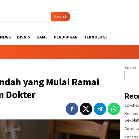
Search
NEWS
BISNIS
GAME
PENDIDIKAN
TEKNOLOGI
Search
endah yang Mulai Ramai
n Dokter
Rec
cw-chec
Kenapa 
Sekola
Coronav
Kenapa 