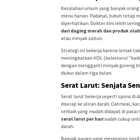
Kesalahan umum yang banyak orang 
menu harian. Padahal, tubuh tetap 
diperhatikan. Dokter kini lebih ser
dari daging merah dan produk ola
atau minyak zaitun.
Strategi ini bekerja karena lemak t
meningkatkan HDL (kolesterol “baik
dengan mengganti minyak goreng bia
diukur dalam tiga bulan.
Serat Larut: Senjata Se
Serat larut bekerja seperti spons d
diserap ke aliran darah. Oatmeal, ka
terbaik yang mudah didapat di pasar
serat larut per hari
sudah cukup untu
darah.
Banyak pasien yang merespons posi