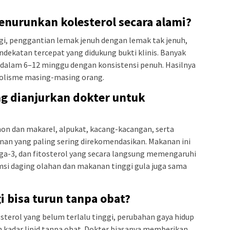
enurunkan kolesterol secara alami?
gi, penggantian lemak jenuh dengan lemak tak jenuh,
ndekatan tercepat yang didukung bukti klinis. Banyak
 dalam 6–12 minggu dengan konsistensi penuh. Hasilnya
bolisme masing-masing orang.
g dianjurkan dokter untuk
on dan makarel, alpukat, kacang-kacangan, serta
nan yang paling sering direkomendasikan. Makanan ini
a-3, dan fitosterol yang secara langsung memengaruhi
umsi daging olahan dan makanan tinggi gula juga sama
i bisa turun tanpa obat?
sterol yang belum terlalu tinggi, perubahan gaya hidup
 kadar lipid tanpa obat. Dokter biasanya memberikan